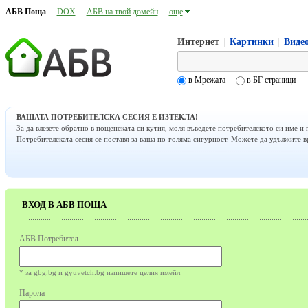
АБВ Поща
DOX
АБВ на твой домейн
още
Интернет
|
Картинки
|
Виде
в Мрежата
в БГ страници
ВАШАТА ПОТРЕБИТЕЛСКА СЕСИЯ Е ИЗТЕКЛА!
За да влезете обратно в пощенската си кутия, моля въведете потребителското си име и 
Потребителската сесия се поставя за ваша по-голяма сигурност. Можете да удължите
ВХОД В АБВ ПОЩА
АБВ Потребител
* за gbg.bg и gyuvetch.bg изпишете целия имейл
Парола