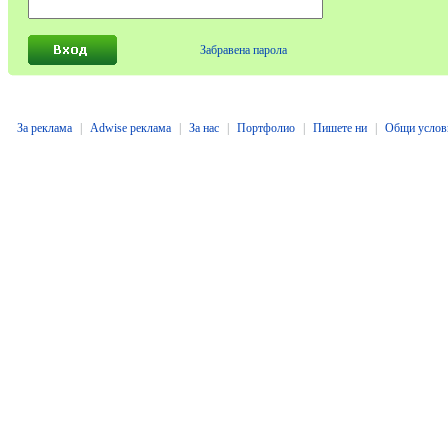
Забравена парола
За реклама
|
Adwise реклама
|
За нас
|
Портфолио
|
Пишете ни
|
Общи услов